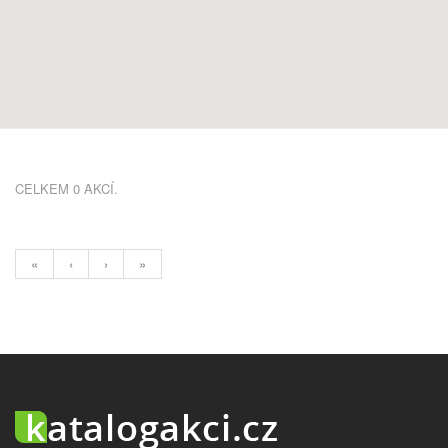
CELKEM 0 AKCÍ.
«
‹
›
»