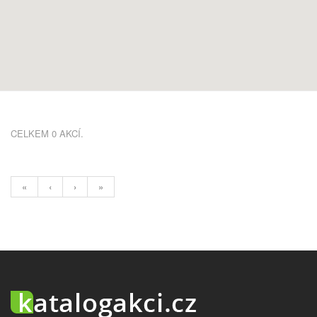
CELKEM 0 AKCÍ.
«
‹
›
»