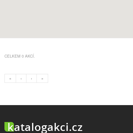
CELKEM 0 AKCÍ.
«
‹
›
»