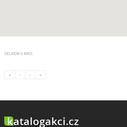
CELKEM 0 AKCÍ.
«
‹
›
»