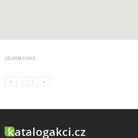
CELKEM 0 AKCÍ.
«
‹
›
»