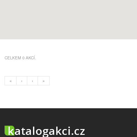
CELKEM 0 AKCÍ.
«
‹
›
»