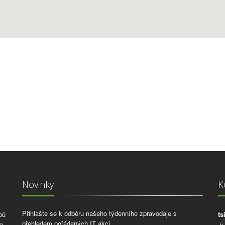
Novinky
K
Přihlašte se k odběru našeho týdenního zpravodaje s
pů
ts
přehledem pořádaných IT akcí.
a,