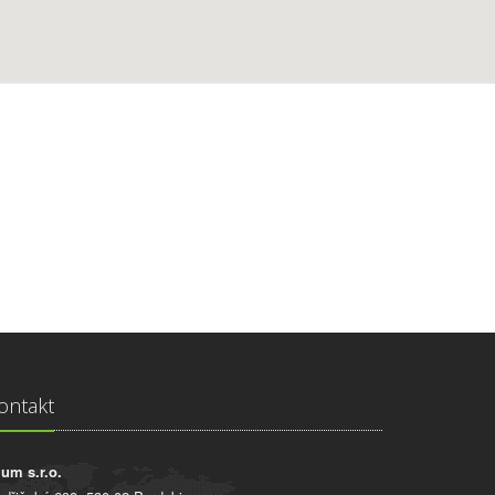
ontakt
ium s.r.o.