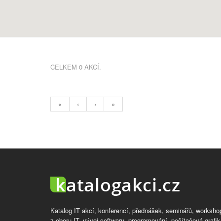
CELKEM 0 AKCÍ.
«
‹
›
»
Katalog IT akcí, konferencí, přednášek, seminářů, worksho
z oboru IT, vývoj softwaru, programování, počítačová grafik