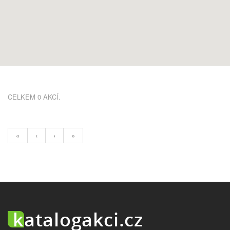
CELKEM 0 AKCÍ.
«
‹
›
»