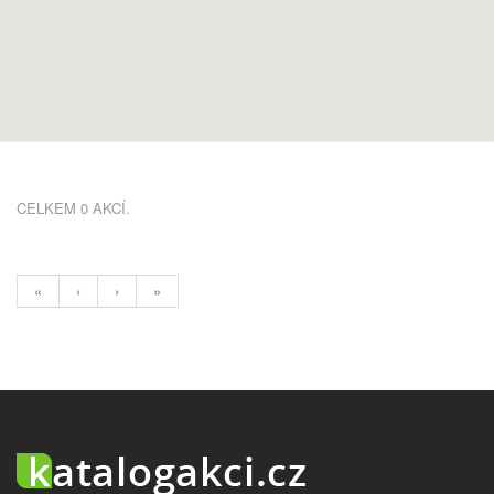
CELKEM 0 AKCÍ.
«
‹
›
»