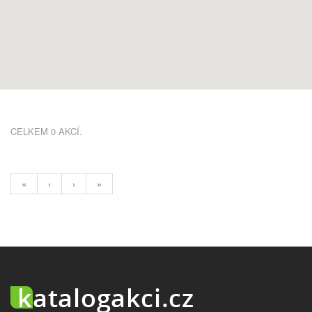
CELKEM 0 AKCÍ.
«
‹
›
»