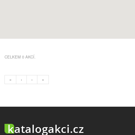
CELKEM 0 AKCÍ.
«
‹
›
»