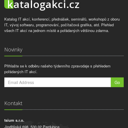
Katalog IT akcí, konferencí, přednášek, seminářů, workshopů z oboru
IT, vývoj softwaru, programování, počítačová grafika, atd. Přehled
všech IT akcí na jednom místě a pořádaných většinou zdarma.
Novinky
Přihlašte se k odběru našeho týdenního zpravodaje s přehledem
pořádaných IT akcí.
Go
Kontakt
tsium s.r.o.
Jindřišská 698, 530 02 Pardubice