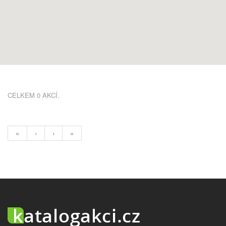
CELKEM 0 AKCÍ.
«
‹
›
»