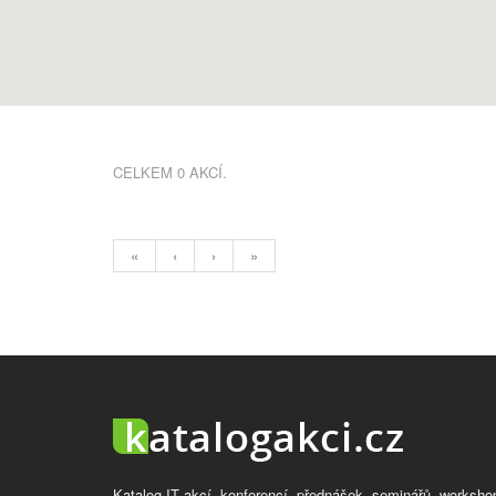
CELKEM 0 AKCÍ.
«
‹
›
»
Katalog IT akcí, konferencí, přednášek, seminářů, worksho