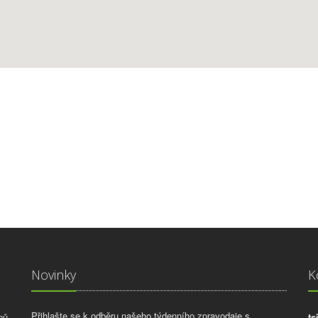
Novinky
K
Přihlašte se k odběru našeho týdenního zpravodaje s
pů
ts