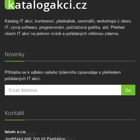
Katalog IT akcí, konferencí, přednášek, seminářů, workshopů z oboru
IT, vývoj softwaru, programování, počítačová grafika, atd. Přehled
všech IT akcí na jednom místě a pořádaných většinou zdarma.
Novinky
Přihlašte se k odběru našeho týdenního zpravodaje s přehledem
pořádaných IT akcí.
Go
Kontakt
tsium s.r.o.
Jindřišská 698, 530 02 Pardubice