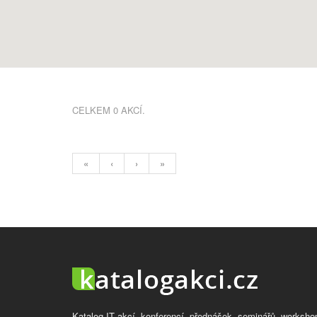
CELKEM 0 AKCÍ.
«
‹
›
»
Katalog IT akcí, konferencí, přednášek, seminářů, worksho