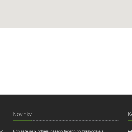
Novinky
K
Přihlašte se k odběru našeho týdenního zpravodaje s
pů
ts