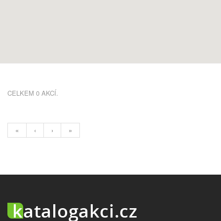
CELKEM 0 AKCÍ.
«
‹
›
»