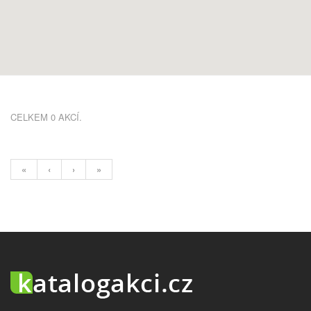
CELKEM 0 AKCÍ.
«
‹
›
»