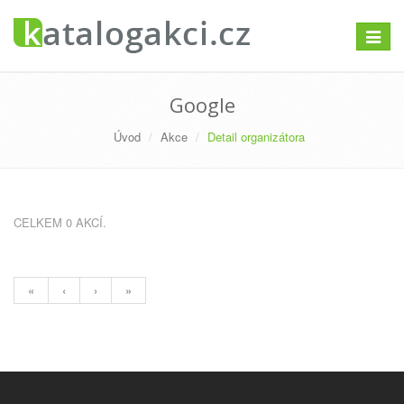
Přepno
navigac
Google
Úvod
Akce
Detail organizátora
CELKEM 0 AKCÍ.
«
‹
›
»