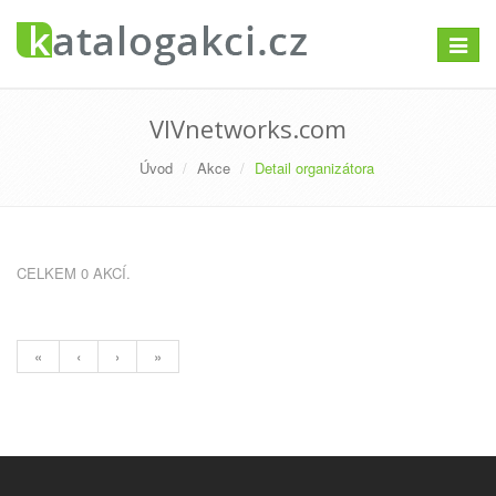
Přepno
navigac
VIVnetworks.com
Úvod
Akce
Detail organizátora
CELKEM 0 AKCÍ.
«
‹
›
»