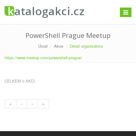
Přepno
navigac
PowerShell Prague Meetup
Úvod
Akce
Detail organizátora
https://www.meetup.com/powershell-prague/
CELKEM 0 AKCÍ.
«
‹
›
»