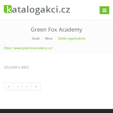
Přepno
navigac
Green Fox Academy
Úvod
Akce
Detail organizátora
https://www.greenfoxacademy.cz/
CELKEM 0 AKCÍ.
«
‹
›
»