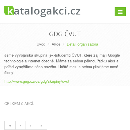
Přepno
navigac
GDG ČVUT
Úvod
Akce
Detail organizátora
Jsme vývojářská skupina (ex-)studentů ČVUT, které zajímají Google
technologie a internet obecně. Máme za sebou pěknou řádku akcí a
pořád vymýšlíme něco nového. Určitě mezi s sebou přivítáme nové
členy!
http://www.gug.cz/cs/gdg/skupiny/cvut
CELKEM 0 AKCÍ.
«
‹
›
»