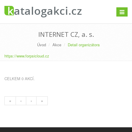
Přepno
navigac
INTERNET CZ, a. s.
Úvod
Akce
Detail organizátora
https://www.forpsicloud.cz
CELKEM 0 AKCÍ.
«
‹
›
»