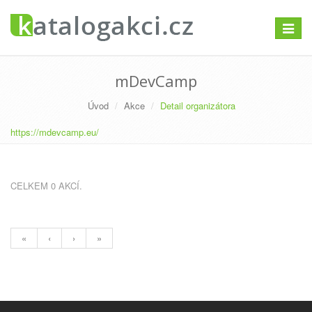
Přepno
navigac
mDevCamp
Úvod
Akce
Detail organizátora
https://mdevcamp.eu/
CELKEM 0 AKCÍ.
«
‹
›
»