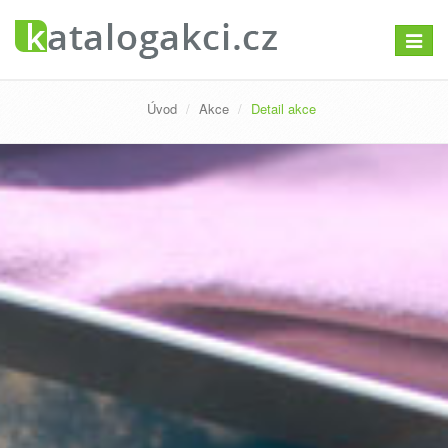
Přepno
navigac
Úvod
Akce
Detail akce