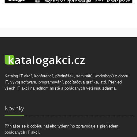
Image may be subject to copyright
Terms
Report a problem
Katalog IT akcí, konferencí, přednášek, seminářů, workshopů z oboru
IT, vývoj softwaru, programování, počítačová grafika, atd. Přehled
všech IT akcí na jednom místě a pořádaných většinou zdarma.
Novinky
Přihlašte se k odběru našeho týdenního zpravodaje s přehledem
pořádaných IT akcí.