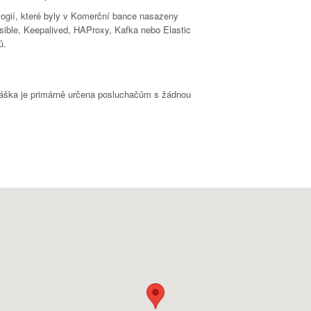
logií, které byly v Komerční bance nasazeny
nsible, Keepalived, HAProxy, Kafka nebo Elastic
ů.
dnáška je primárně určena posluchačům s žádnou