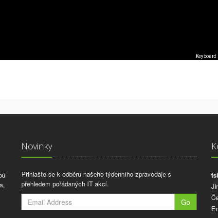
Keyboard 
Novinky
K
Přihlašte se k odběru našeho týdenního zpravodaje s
pů
ts
přehledem pořádaných IT akcí.
a,
Ji
Če
Go
Em