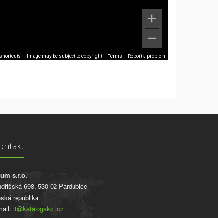
shortcuts
Image may be subject to copyright
Terms
Report a problem
ontakt
ium s.r.o.
ndřišská 698, 530 02 Pardubice
ská republika
ail:
it@katalogakci.cz