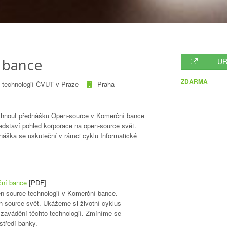
 bance
UR
ZDARMA
h technologií ČVUT v Praze
Praha
lechnout přednášku Open-source v Komerční bance
edstaví pohled korporace na open-source svět.
náška se uskuteční v rámci cyklu Informatické
ční bance
[PDF]
n-source technologií v Komerční bance.
n-source svět. Ukážeme si životní cyklus
 zavádění těchto technologií. Zmíníme se
tředí banky.