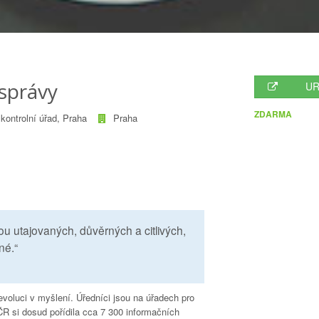
správy
UR
ZDARMA
kontrolní úřad, Praha
Praha
u utajovaných, důvěrných a citlivých,
né.“
evoluci v myšlení. Úředníci jsou na úřadech pro
ČR si dosud pořídila cca 7 300 informačních