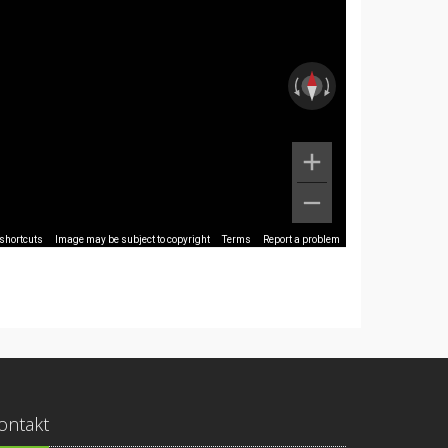
shortcuts
Image may be subject to copyright
Terms
Report a problem
ontakt