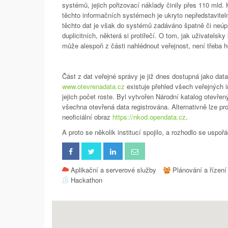
systémů, jejich pořizovací náklady činily přes 110 mld.
těchto informačních systémech je ukryto nepředstavitel
těchto dat je však do systémů zadáváno špatně či neúpl
duplicitních, některá si protiřečí. O tom, jak uživatelsk
může alespoň z části nahlédnout veřejnost, není třeba h
Část z dat veřejné správy je již dnes dostupná jako dat
www.otevrenadata.cz
existuje přehled všech veřejných in
jejich počet roste. Byl vytvořen Národní katalog otevřen
všechna otevřená data registrována. Alternativně lze pro
neoficiální obraz
https://nkod.opendata.cz
.
A proto se několik institucí spojilo, a rozhodlo se uspo
Aplikační a serverové služby
Plánování a řízení 
Hackathon