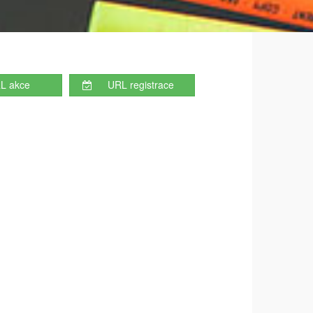
L akce
URL registrace