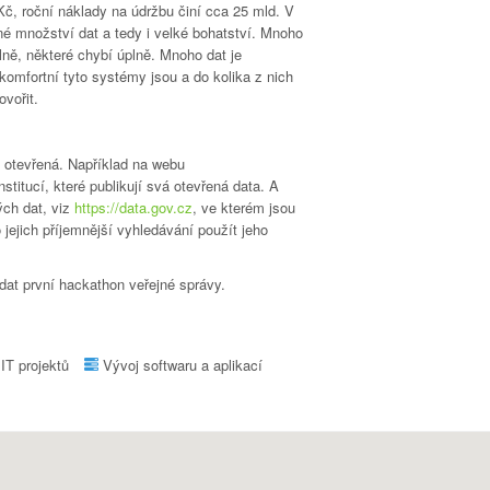
 Kč, roční náklady na údržbu činí cca 25 mld. V
né množství dat a tedy i velké bohatství. Mnoho
ně, některé chybí úplně. Mnoho dat je
y komfortní tyto systémy jsou a do kolika z nich
ovořit.
a otevřená. Například na webu
stitucí, které publikují svá otevřená data. A
ých dat, viz
https://data.gov.cz
, ve kterém jsou
 jejich příjemnější vyhledávání použít jeho
řádat první hackathon veřejné správy.
IT projektů
Vývoj softwaru a aplikací