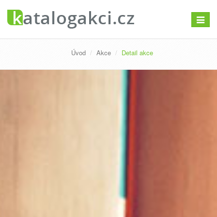
Přepno
navigac
Úvod
Akce
Detail akce