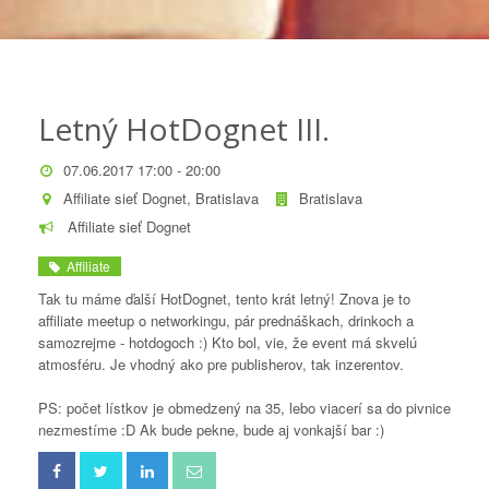
Letný HotDognet III.
07.06.2017 17:00 - 20:00
Affiliate sieť Dognet, Bratislava
Bratislava
Affiliate sieť Dognet
Affiliate
Tak tu máme ďalší HotDognet, tento krát letný! Znova je to
affiliate meetup o networkingu, pár prednáškach, drinkoch a
samozrejme - hotdogoch :) Kto bol, vie, že event má skvelú
atmosféru. Je vhodný ako pre publisherov, tak inzerentov.
PS: počet lístkov je obmedzený na 35, lebo viacerí sa do pivnice
nezmestíme :D Ak bude pekne, bude aj vonkajší bar :)