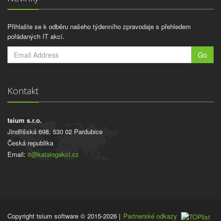
Přihlašte se k odběru našeho týdenního zpravodaje s přehledem
pořádaných IT akcí.
Go
Kontakt
tsium s.r.o.
Jindřišská 698, 530 02 Pardubice
Česká republika
Email:
it@katalogakci.cz
Copyright tsium software © 2015-2026
|
Partnerské odkazy