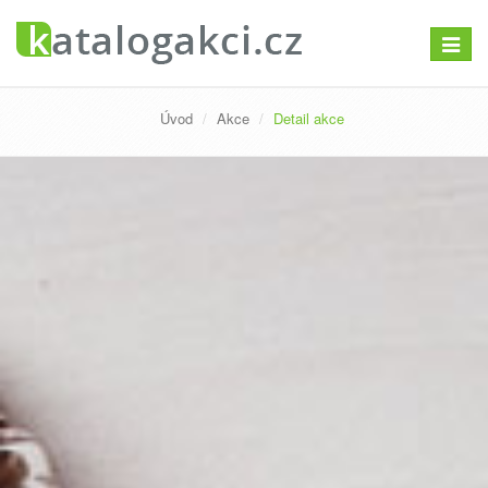
Přepno
navigac
Úvod
Akce
Detail akce