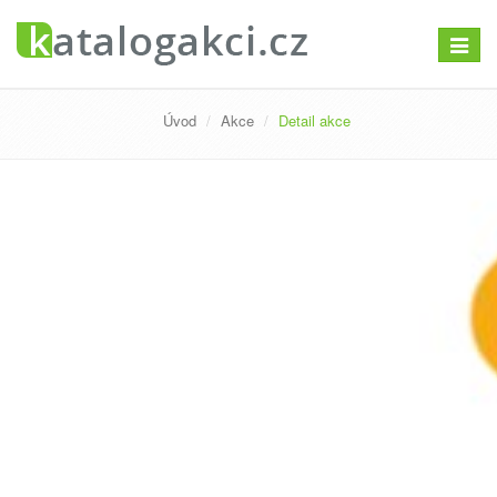
Přepno
navigac
Úvod
Akce
Detail akce