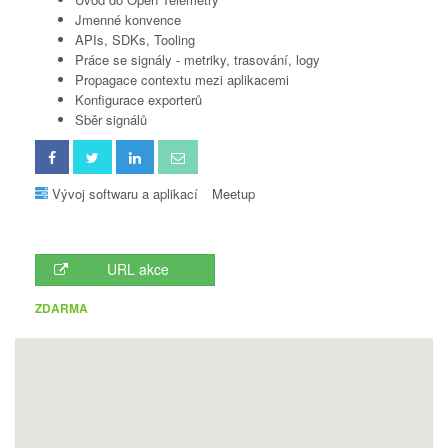
Jmenné konvence
APIs, SDKs, Tooling
Práce se signály - metriky, trasování, logy
Propagace contextu mezi aplikacemi
Konfigurace exporterů
Sběr signálů
Vývoj softwaru a aplikací
Meetup
URL akce
ZDARMA