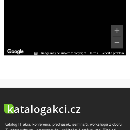
Image may be subject to copyright
Terms
Report a problem
Katalog IT akcí, konferencí, přednášek, seminářů, workshopů z oboru
IT, vývoj softwaru, programování, počítačová grafika, atd. Přehled