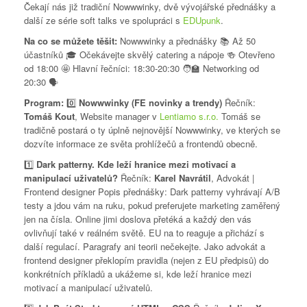
Čekají nás již tradiční Nowwwinky, dvě vývojářské přednášky a
další ze série soft talks ve spolupráci s
EDUpunk
.
Na co se můžete těšit:
Nowwwinky a přednášky 📚 Až 50
účastníků 🎓 Očekávejte skvělý catering a nápoje 🍻 Otevřeno
od 18:00 🤩 Hlavní řečníci: 18:30-20:30 🧑‍🏫 Networking od
20:30 🗣️
Program:
0️⃣
Nowwwinky (FE novinky a trendy)
Řečník:
Tomáš Kout
, Website manager v
Lentiamo s.r.o.
Tomáš se
tradičně postará o ty úplně nejnovější Nowwwinky, ve kterých se
dozvíte informace ze světa prohlížečů a frontendů obecně.
1️⃣
Dark patterny. Kde leží hranice mezi motivací a
manipulací uživatelů?
Řečník:
Karel Navrátil
, Advokát |
Frontend designer Popis přednášky: Dark patterny vyhrávají A/B
testy a jdou vám na ruku, pokud preferujete marketing zaměřený
jen na čísla. Online jimi doslova přetéká a každý den vás
ovlivňují také v reálném světě. EU na to reaguje a přichází s
další regulací. Paragrafy ani teorii nečekejte. Jako advokát a
frontend designer překlopím pravidla (nejen z EU předpisů) do
konkrétních příkladů a ukážeme si, kde leží hranice mezi
motivací a manipulací uživatelů.