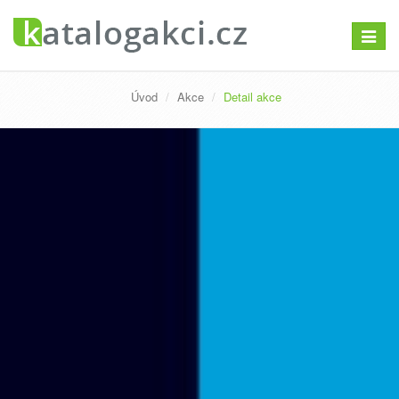
Přepno
navigac
Úvod
Akce
Detail akce