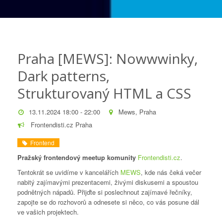
Praha [MEWS]: Nowwwinky,
Dark patterns,
Strukturovaný HTML a CSS
13.11.2024 18:00 - 22:00
Mews, Praha
Frontendisti.cz Praha
Frontend
Pražský frontendový meetup komunity
Frontendisti.cz
.
Tentokrát se uvidíme v kancelářích
MEWS
, kde nás čeká večer
nabitý zajímavými prezentacemi, živými diskusemi a spoustou
podnětných nápadů. Přijďte si poslechnout zajímavé řečníky,
zapojte se do rozhovorů a odnesete si něco, co vás posune dál
ve vašich projektech.