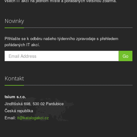
všech IT akcí na jednom místě a pořádaných většinou zdarma.
Novinky
Přihlašte se k odběru našeho týdenního zpravodaje s přehledem
pořádaných IT akcí.
Go
Kontakt
tsium s.r.o.
Jindřišská 698, 530 02 Pardubice
Česká republika
Email:
it@katalogakci.cz