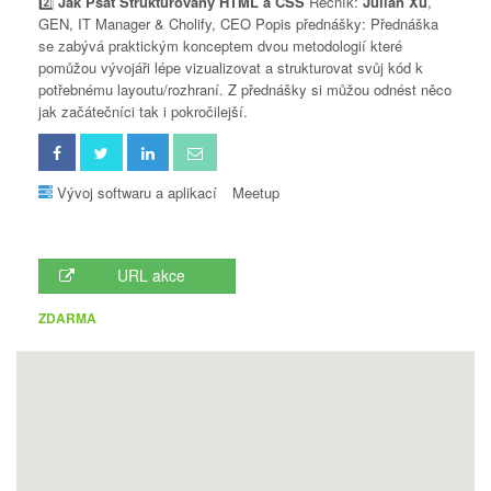
2️⃣
Jak Psát Strukturovaný HTML a CSS
Řečník:
Julian Xu
,
GEN, IT Manager & Cholify, CEO Popis přednášky: Přednáška
se zabývá praktickým konceptem dvou metodologií které
pomůžou vývojáři lépe vizualizovat a strukturovat svůj kód k
potřebnému layoutu/rozhraní. Z přednášky si můžou odnést něco
jak začátečníci tak i pokročilejší.
Vývoj softwaru a aplikací
Meetup
URL akce
ZDARMA