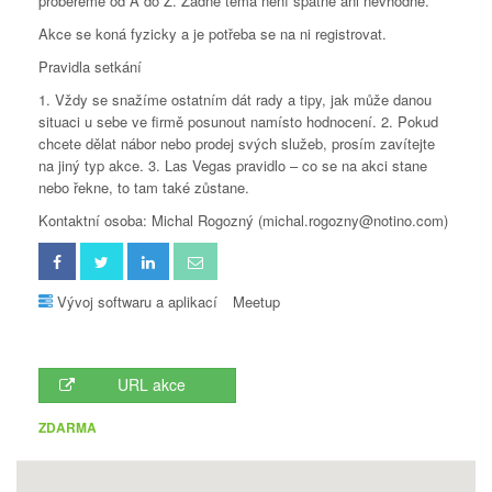
probereme od A do Z. Žádné téma není špatné ani nevhodné.
Akce se koná fyzicky a je potřeba se na ni registrovat.
Pravidla setkání
1. Vždy se snažíme ostatním dát rady a tipy, jak může danou
situaci u sebe ve firmě posunout namísto hodnocení. 2. Pokud
chcete dělat nábor nebo prodej svých služeb, prosím zavítejte
na jiný typ akce. 3. Las Vegas pravidlo – co se na akci stane
nebo řekne, to tam také zůstane.
Kontaktní osoba: Michal Rogozný (michal.rogozny@notino.com)
Vývoj softwaru a aplikací
Meetup
URL akce
ZDARMA