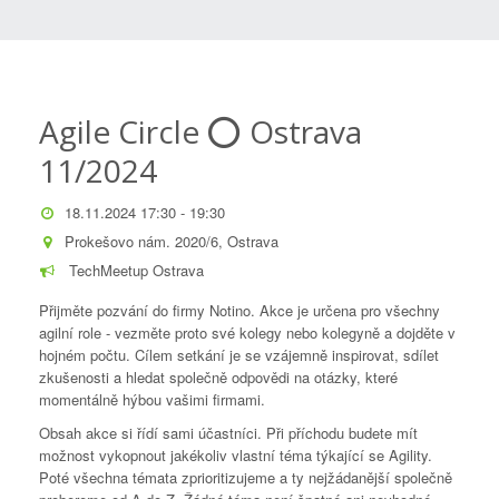
Agile Circle ⭕️ Ostrava
11/2024
18.11.2024 17:30 - 19:30
Prokešovo nám. 2020/6, Ostrava
TechMeetup Ostrava
Přijměte pozvání do firmy Notino. Akce je určena pro všechny
agilní role - vezměte proto své kolegy nebo kolegyně a dojděte v
hojném počtu. Cílem setkání je se vzájemně inspirovat, sdílet
zkušenosti a hledat společně odpovědi na otázky, které
momentálně hýbou vašimi firmami.
Obsah akce si řídí sami účastníci. Při příchodu budete mít
možnost vykopnout jakékoliv vlastní téma týkající se Agility.
Poté všechna témata zprioritizujeme a ty nejžádanější společně