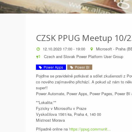
CZSK PPUG Meetup 10/2
12.10.2023 17:00 - 19:00
Microsoft - Praha (B
Czech and Slovak Power Platform User Group
Power Apps
Power BI
Pojďme se pravidelně potkávat a sdílet zkušenosti z Pow
co nového zajímavého přichází. A pokud už nám to někde
super!!
Power Automate, Power Apps, Power Pages, Power BI a
**Lokalita:**
Fyzicky v Microsoftu v Praze
Vyskočilova 1561/4a, Praha 4, 140 00
Místnost Morava
Případně online na
https://ppug.communit...