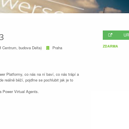
3
UR
ZDARMA
B Centrum, budova Delta)
Praha
er Platformy, co nás na ní baví, co nás trápí a
 reálně běží, pojďme se pochlubit jak je to
 Power Virtual Agents.