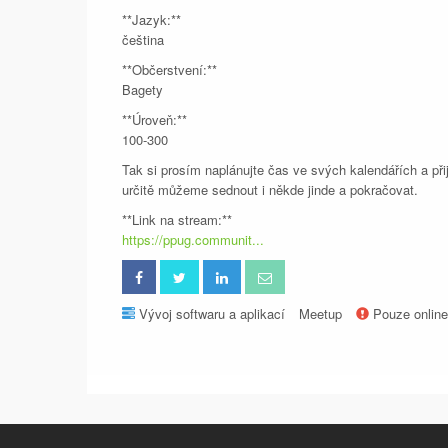
**Jazyk:**
čeština
**Občerstvení:**
Bagety
**Úroveň:**
100-300
Tak si prosím naplánujte čas ve svých kalendářích a při
určitě můžeme sednout i někde jinde a pokračovat.
**Link na stream:**
https://ppug.communit...
Vývoj softwaru a aplikací
Meetup
Pouze online