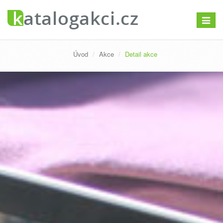
Přepno
navigac
Úvod
Akce
Detail akce