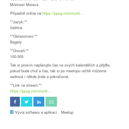
Místnost Morava
Případně online na
https://ppug.communit...
**Jazyk:**
čeština
**Občerstvení:**
Bagety
**Úroveň:**
100-300
Tak si prosím naplánujte čas ve svých kalendářích a přijďte,
pokud bude chuť a čas, tak si po meetupu určitě můžeme
sednout i někde jinde a pokračovat.
**Link na stream:**
https://ppug.communit...
Vývoj softwaru a aplikací
Meetup