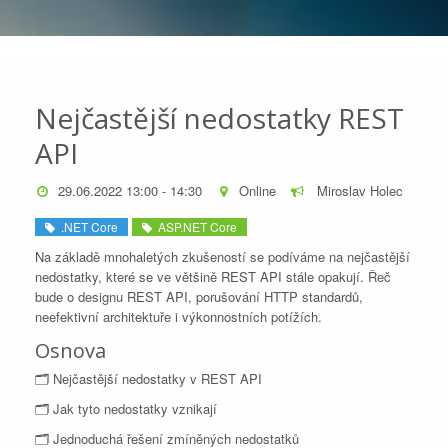
Nejčastější nedostatky REST
API
29.06.2022 13:00 - 14:30
Online
Miroslav Holec
.NET Core
ASP.NET Core
Na základě mnohaletých zkušeností se podíváme na nejčastější
nedostatky, které se ve většině REST API stále opakují. Řeč
bude o designu REST API, porušování HTTP standardů,
neefektivní architektuře i výkonnostních potížích.
Osnova
🗂 Nejčastější nedostatky v REST API
🗂 Jak tyto nedostatky vznikají
🗂 Jednoduchá řešení zmíněných nedostatků