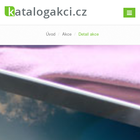
Přepno
navigac
Úvod
Akce
Detail akce