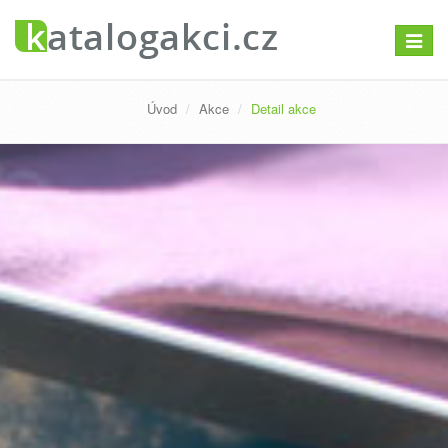
Přepno
navigac
Úvod
Akce
Detail akce