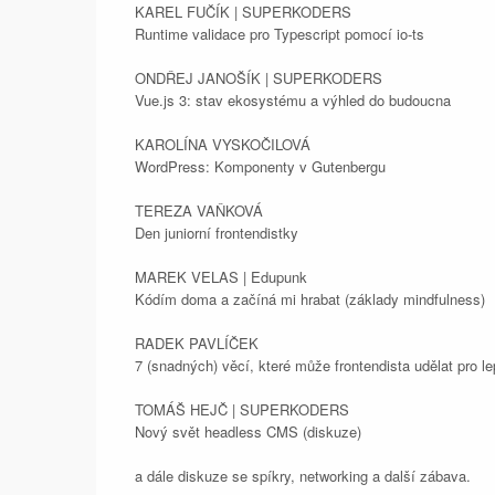
KAREL FUČÍK | SUPERKODERS
Runtime validace pro Typescript pomocí io-ts
ONDŘEJ JANOŠÍK | SUPERKODERS
Vue.js 3: stav ekosystému a výhled do budoucna
KAROLÍNA VYSKOČILOVÁ
WordPress: Komponenty v Gutenbergu
TEREZA VAŇKOVÁ
Den juniorní frontendistky
MAREK VELAS | Edupunk
Kódím doma a začíná mi hrabat (základy mindfulness)
RADEK PAVLÍČEK
7 (snadných) věcí, které může frontendista udělat pro le
TOMÁŠ HEJČ | SUPERKODERS
Nový svět headless CMS (diskuze)
a dále diskuze se spíkry, networking a další zábava.