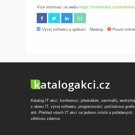
Více informací na webu
https://frontendisti.cz/konferen
Vývoj softwaru a aplikací
Meetup
Pouze online
Katalog IT akcí, konferencí, přednášek, seminářů, worksho
z oboru IT, vývoj softwaru, programování, počítačová grafik
atd. Přehled všech IT akcí na jednom místě a pořádaných
většinou zdarma.