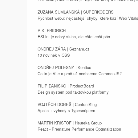
ZUZANA ŠUMLANSKÁ | SUPERKODERS
Rychlost webu: nejčastější chyby, které kazí Web Vital
RIKI FRIDRICH
ESLint je dobrý sluha, ale ešte lepší pán
ONDŘEJ ŽÁRA | Seznam.cz
10 novinek v CSS
ONDŘEJ POLESNÝ | Kentico
Co to je Vite a proč už nechceme CommonJS?
FILIP DANIŠKO | ProductBoard
Design system pod taktovkou platformy
VOJTĚCH DOBEŠ | ContentKing
Apollo + výhody s Typescriptem
MARTIN KRIŠTOF | Heureka Group
React - Premature Performance Optimalization