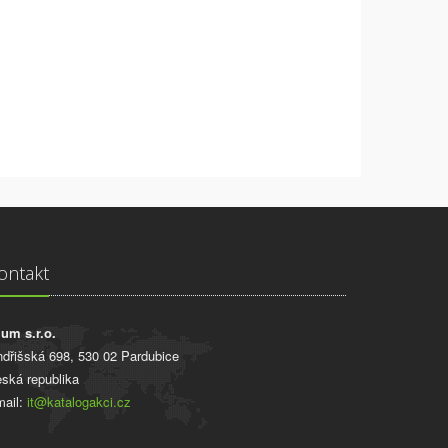
ontakt
ium s.r.o.
ndřišská 698, 530 02 Pardubice
ská republika
ail:
it@katalogakci.cz