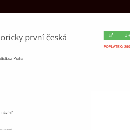
oricky první česká
UR
POPLATEK: 290
disti.cz Praha
ý návrh?
loyment