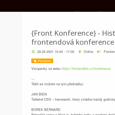
{Front Konference} - Hist
frontendová konference
29.05.2021 10:00 - 17:00
Online
Fronten
Frontend
Vstupenky na webu
https://frontendisti.cz/konference
---
Těšit se můžete na tyto přednášky:
JAN BIEN
Tailwind CSS – framework, který zvládne každý grafick
BOREK BERNARD
Pokročilá práce s Next.js: hybridní weby a moderní dep