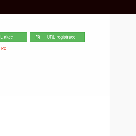
L akce
URL registrace
 KČ