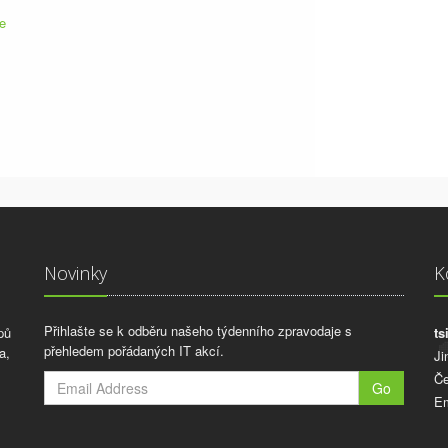
ce
Novinky
K
Přihlašte se k odběru našeho týdenního zpravodaje s
pů
ts
přehledem pořádaných IT akcí.
a,
Ji
Če
Go
Em