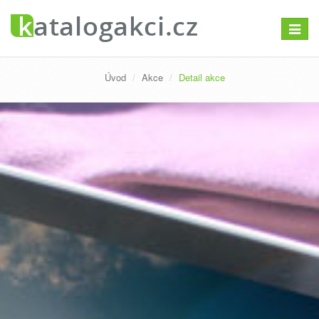
Přepno
navigac
Úvod
Akce
Detail akce