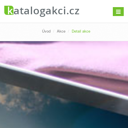
Přepno
navigac
Úvod
Akce
Detail akce