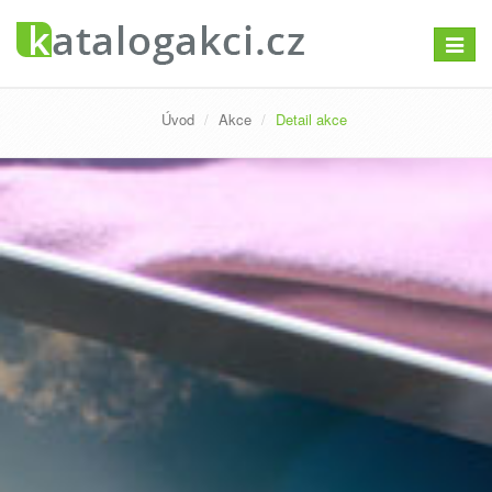
Přepno
navigac
Úvod
Akce
Detail akce