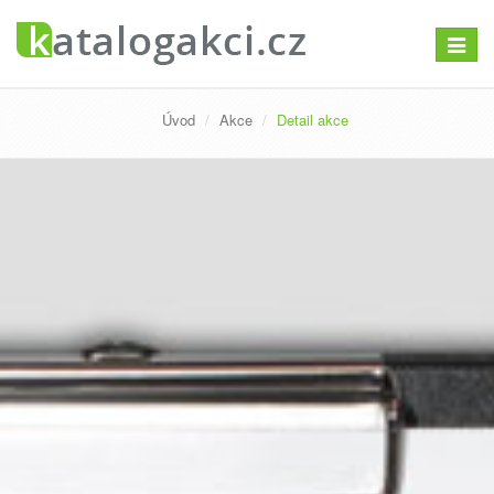
Přepno
navigac
Úvod
Akce
Detail akce