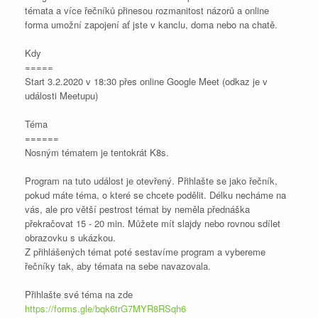
témata a více řečníků přinesou rozmanitost názorů a online
forma umožní zapojení ať jste v kanclu, doma nebo na chatě.
Kdy
=====
Start 3.2.2020 v 18:30 přes online Google Meet (odkaz je v
události Meetupu)
Téma
======
Nosným tématem je tentokrát K8s.
Program na tuto událost je otevřený. Přihlašte se jako řečník,
pokud máte téma, o které se chcete podělit. Délku necháme na
vás, ale pro větší pestrost témat by neměla přednáška
překračovat 15 - 20 min. Můžete mít slajdy nebo rovnou sdílet
obrazovku s ukázkou.
Z přihlášených témat poté sestavíme program a vybereme
řečníky tak, aby témata na sebe navazovala.
Přihlašte své téma na zde
https://forms.gle/bqk6trG7MYR8RSqh6