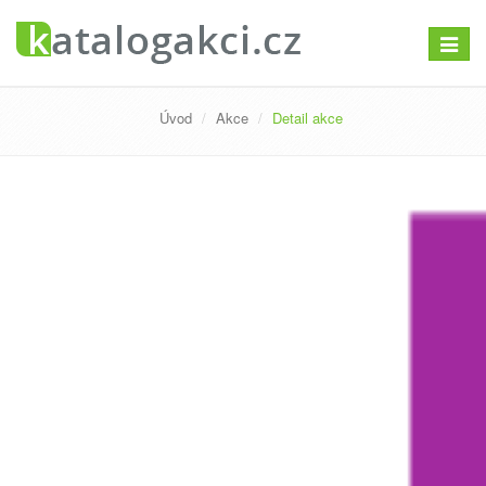
Přepno
navigac
Úvod
Akce
Detail akce