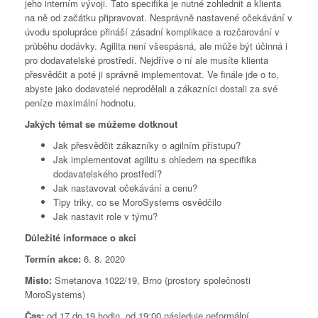
jeho interním vývoji. Tato specifika je nutné zohlednit a klienta
na ně od začátku připravovat. Nesprávně nastavené očekávání v
úvodu spolupráce přináší zásadní komplikace a rozčarování v
průběhu dodávky. Agilita není všespásná, ale může být účinná i
pro dodavatelské prostředí. Nejdříve o ní ale musíte klienta
přesvědčit a poté ji správně implementovat. Ve finále jde o to,
abyste jako dodavatelé neprodělali a zákazníci dostali za své
peníze maximální hodnotu.
Jakých témat se můžeme dotknout
Jak přesvědčit zákazníky o agilním přístupu?
Jak implementovat agilitu s ohledem na specifika
dodavatelského prostředí?
Jak nastavovat očekávání a cenu?
Tipy triky, co se MoroSystems osvědčilo
Jak nastavit role v týmu?
Důležité informace o akci
Termín akce:
6. 8. 2020
Místo:
Smetanova 1022/19, Brno (prostory společnosti
MoroSystems)
Čas:
od 17 do 19 hodin, od 19:00 následuje neformální