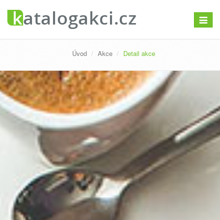
Přepno
navigac
Úvod
Akce
Detail akce