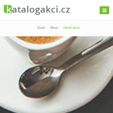
Přepno
navigac
Úvod
Akce
Detail akce