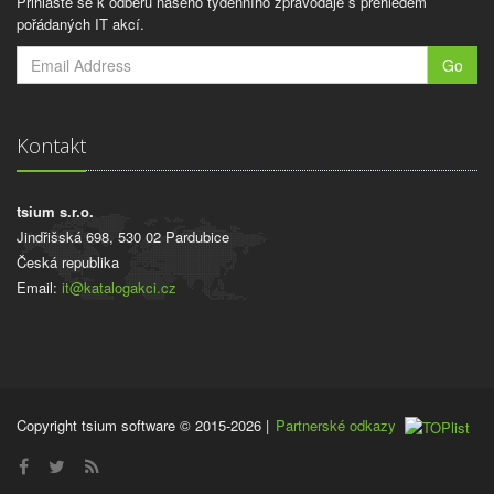
Přihlašte se k odběru našeho týdenního zpravodaje s přehledem
pořádaných IT akcí.
Go
Kontakt
tsium s.r.o.
Jindřišská 698, 530 02 Pardubice
Česká republika
Email:
it@katalogakci.cz
Copyright tsium software © 2015-2026
|
Partnerské odkazy