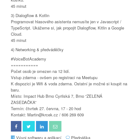
45 minut
3) Dialogflow & Kotlin
Programovat hlasového asistenta nemusíte jen v Javascript /
TypeScript. Ukážeme si, jak propojit Dialogflow, Kitlin a Google
Cloud.
45 minut
4) Networking & předváděčky
#VoiceBotAcademy
===========
Počet osob je omezen na 12 lidí.
Vstup zdarma - ovšem po registraci na Meetupu
K dispozici je Wifi & voda zdarma. Ostatní je možné si koupit na
baru.
Místo: Impact Hub Brno Cyrilská 7, Brno “ZELENÁ
ZASEDAČKA”
Termín: čtvrtek 27. června, 17 - 20 hod
Kontakt: Martin@krcek.cz / 606 269 609
Vývoj softwaru a aplikací
Přednáška