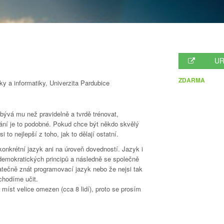
UR
ZDARMA
ky a informatiky, Univerzita Pardubice
ývá mu než pravidelně a tvrdě trénovat,
vání je to podobné. Pokud chce být někdo skvělý
 to nejlepší z toho, jak to dělají ostatní.
konkrétní jazyk ani na úroveň dovedností. Jazyk i
demokratických principů a následně se společně
atečně znát programovací jazyk nebo že nejsi tak
chodíme učit.
 míst velice omezen (cca 8 lidí), proto se prosím