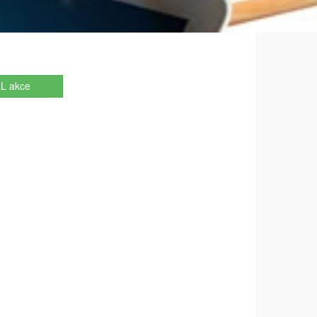
L akce