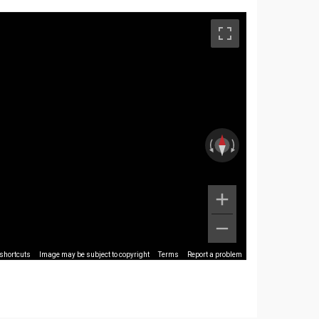
shortcuts
Image may be subject to copyright
Terms
Report a problem