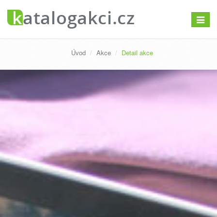
Přepno
navigac
Úvod
Akce
Detail akce