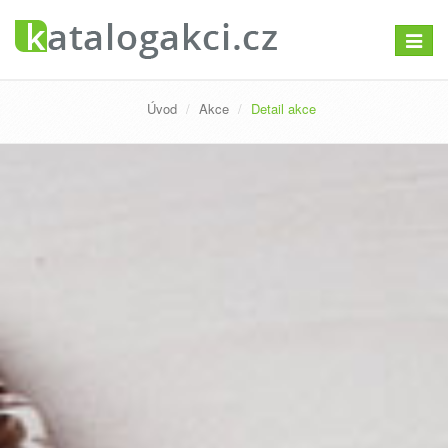
Přepno
navigac
Úvod
Akce
Detail akce