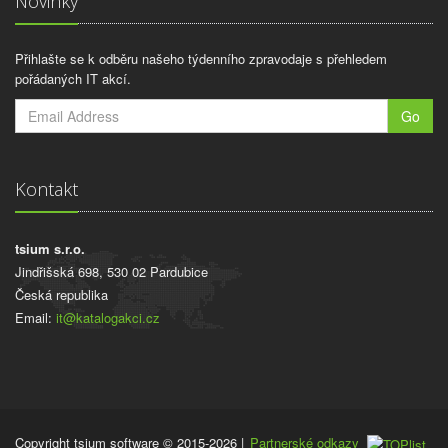
Novinky
Přihlašte se k odběru našeho týdenního zpravodaje s přehledem
pořádaných IT akcí.
Go
Kontakt
tsium s.r.o.
Jindřišská 698, 530 02 Pardubice
Česká republika
Email:
it@katalogakci.cz
Copyright tsium software © 2015-2026
|
Partnerské odkazy